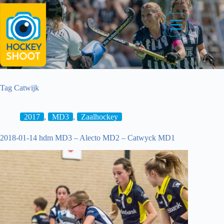
Ga
naar
de
inhoud
Tag
Catwijk
2017
,
MD3
,
Zaalhockey
2018-01-14 hdm MD3 – Alecto MD2 – Catwyck MD1