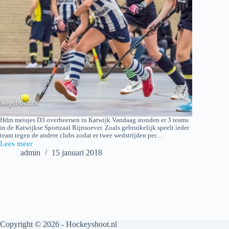
Hdm meisjes D3 overheersen in Katwijk Vandaag stonden er 3 teams
in​ de Katwijkse Sportzaal Rijnsoever. Zoals gebruikelijk speelt ieder
team tegen de andere clubs zodat er twee wedstrijden per…
Lees meer
2018-
admin
15 januari 2018
01-
14
hdm
MD3
–
Alecto
MD2
–
Copyright © 2026 - Hockeyshoot.nl
Catwyck