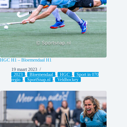
HGC H1 – Bloemendaal H1
19 maart 2023
2023
,
Bloemendaal
,
HGC
,
Sport in 070
regio
,
SportSnap.nl
,
Veldhockey