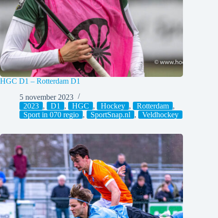
HGC D1 – Rotterdam D1
5 november 2023
2023
,
D1
,
HGC
,
Hockey
,
Rotterdam
,
Sport in 070 regio
,
SportSnap.nl
,
Veldhockey