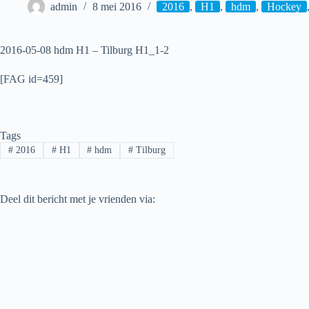
admin
8 mei 2016
2016
,
H1
,
hdm
,
Hockey
2016-05-08 hdm H1 – Tilburg H1_1-2
[FAG id=459]
Tags
#
2016
#
H1
#
hdm
#
Tilburg
Deel dit bericht met je vrienden via: