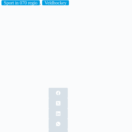
,
Sport in 070 regio
,
Veldhockey