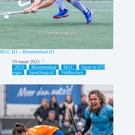
HGC H1 – Bloemendaal H1
19 maart 2023
2023
,
Bloemendaal
,
HGC
,
Sport in 070
regio
,
SportSnap.nl
,
Veldhockey