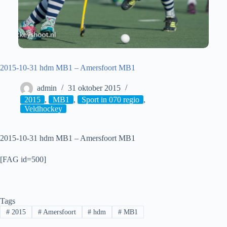
2015-10-31 hdm MB1 – Amersfoort MB1
admin
31 oktober 2015
2015
,
MB1
,
Sport in 070 regio
,
Veldhockey
2015-10-31 hdm MB1 – Amersfoort MB1
[FAG id=500]
Tags
#
2015
#
Amersfoort
#
hdm
#
MB1