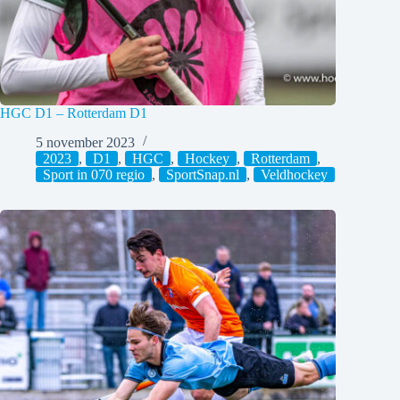
HGC D1 – Rotterdam D1
5 november 2023
2023
,
D1
,
HGC
,
Hockey
,
Rotterdam
,
Sport in 070 regio
,
SportSnap.nl
,
Veldhockey