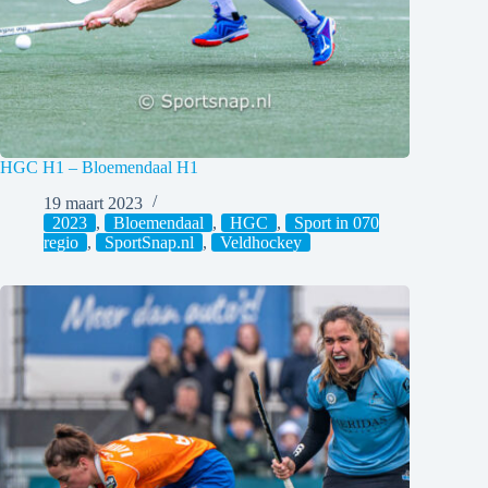
HGC H1 – Bloemendaal H1
19 maart 2023
2023
,
Bloemendaal
,
HGC
,
Sport in 070
regio
,
SportSnap.nl
,
Veldhockey