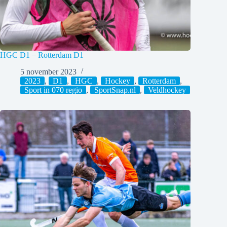
HGC D1 – Rotterdam D1
5 november 2023
2023
,
D1
,
HGC
,
Hockey
,
Rotterdam
,
Sport in 070 regio
,
SportSnap.nl
,
Veldhockey