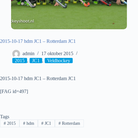
2015-10-17 hdm JC1 – Rotterdam JC1
admin
17 oktober 2015
2015
,
JC1
,
Veldhockey
2015-10-17 hdm JC1 – Rotterdam JC1
[FAG id=497]
Tags
#
2015
#
hdm
#
JC1
#
Rotterdam