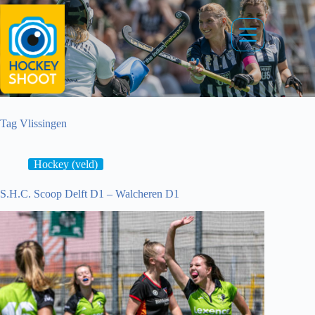
Ga
naar
de
inhoud
Tag
Vlissingen
Hockey (veld)
S.H.C. Scoop Delft D1 – Walcheren D1