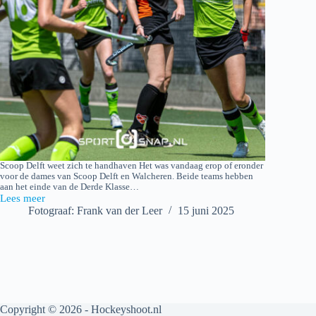
Scoop Delft weet zich te handhaven Het was vandaag erop of eronder
voor de dames van Scoop Delft en Walcheren. Beide teams hebben
aan het einde van de Derde Klasse…
Lees meer
S.H.C.
Fotograaf: Frank van der Leer
15 juni 2025
Scoop
Delft
D1
–
Walcheren
D1
Copyright © 2026 - Hockeyshoot.nl