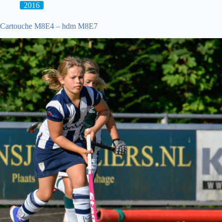
2016
Cartouche M8E4 – hdm M8E7