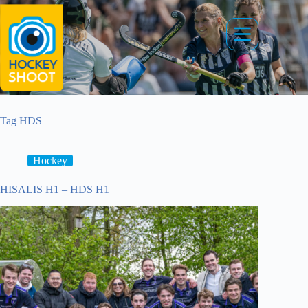
Ga
naar
de
inhoud
Tag
HDS
Hockey
HISALIS H1 – HDS H1