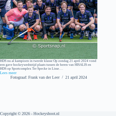
HDS nu al kampioen in tweede klasse Op zondag 21 april 2024 vond
een gave hockeywedstrijd plaats tussen de heren van HISALIS en
HDS op Sportcomplex Ter Specke in Lisse.…
Lees meer
HISALIS
Fotograaf: Frank van der Leer
21 april 2024
H1
–
HDS
H1
Copyright © 2026 - Hockeyshoot.nl