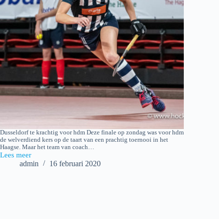
Dusseldorf te krachtig voor hdm Deze finale op zondag was voor hdm
de welverdiend kers op de taart van een prachtig toernooi in het
Haagse. Maar het team van coach…
Lees meer
2020-
admin
16 februari 2020
02-
16
HHV
hdm
(NED)
–
Düsseldorfer