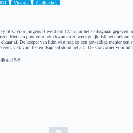
JB1
,
Victoria
,
Zaalhockey
y-offs. Voor jongens B werd om 12.45 uur het startsignaal gegeven in 
gezet. Met een punt voor hdm kwamen ze weer gelijk. Bij het doelpunt v
 elkaar af. De keeper van hdm wist nog op een geweldige manier een st
ekeerd, vlak voor het eindsignaal stond het 2-5. De strafcorner voor h
ijkspel 5-5.