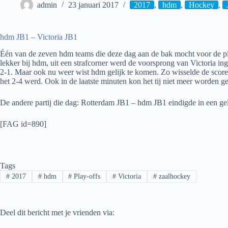
admin
23 januari 2017
2017
,
hdm
,
Hockey
,
hdm JB1 – Victoria JB1
Één van de zeven hdm teams die deze dag aan de bak mocht voor de pla
lekker bij hdm, uit een strafcorner werd de voorsprong van Victoria in
2-1. Maar ook nu weer wist hdm gelijk te komen. Zo wisselde de score
het 2-4 werd. Ook in de laatste minuten kon het tij niet meer worden g
De andere partij die dag: Rotterdam JB1 – hdm JB1 eindigde in een gel
[FAG id=890]
Tags
#
2017
#
hdm
#
Play-offs
#
Victoria
#
zaalhockey
Deel dit bericht met je vrienden via: