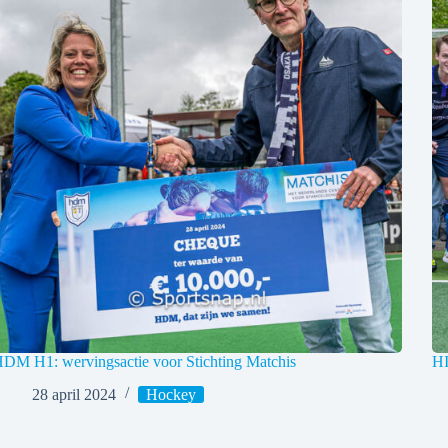
DM H1: wervingsactie voor Stichting Matchis
H
28 april 2024
Hockey