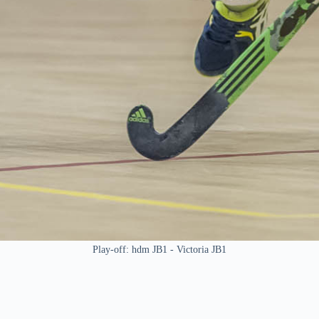
Play-off: hdm JB1 - Victoria JB1