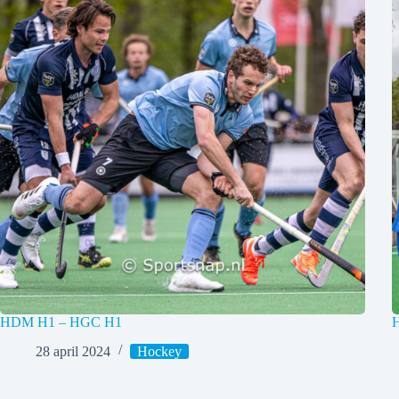
HDM H1 – HGC H1
H
28 april 2024
Hockey