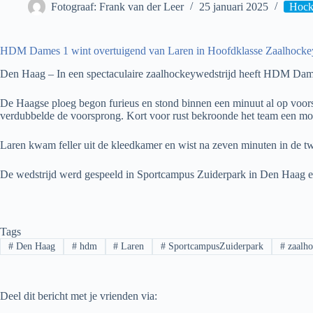
Fotograaf: Frank van der Leer
25 januari 2025
Hock
HDM Dames 1 wint overtuigend van Laren in Hoofdklasse Zaalhocke
Den Haag – In een spectaculaire zaalhockeywedstrijd heeft HDM Dam
De Haagse ploeg begon furieus en stond binnen een minuut al op voor
verdubbelde de voorsprong. Kort voor rust bekroonde het team een moo
Laren kwam feller uit de kleedkamer en wist na zeven minuten in de tw
De wedstrijd werd gespeeld in Sportcampus Zuiderpark in Den Haag e
Tags
#
Den Haag
#
hdm
#
Laren
#
SportcampusZuiderpark
#
zaalho
Deel dit bericht met je vrienden via: