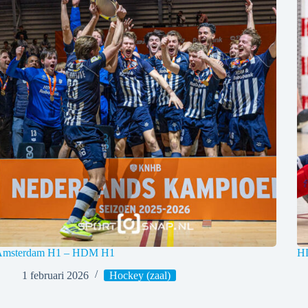
Amsterdam H1 – HDM H1
H
1 februari 2026
Hockey (zaal)