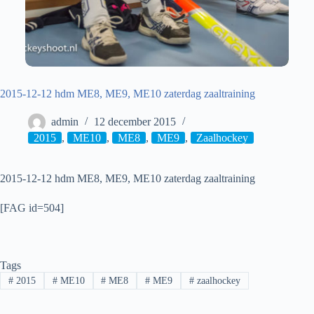
2015-12-12 hdm ME8, ME9, ME10 zaterdag zaaltraining
admin
12 december 2015
2015
,
ME10
,
ME8
,
ME9
,
Zaalhockey
2015-12-12 hdm ME8, ME9, ME10 zaterdag zaaltraining
[FAG id=504]
Tags
#
2015
#
ME10
#
ME8
#
ME9
#
zaalhockey